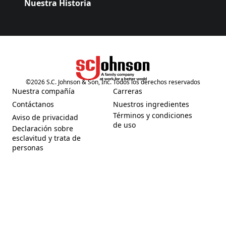
Nuestra Historia
©
2026
S.C. Johnson & Son, Inc. Todos los derechos reservados
(Opens in a new tab)
Nuestra compañía
Carreras
(Opens in a new tab)
(Opens in a new tab)
Contáctanos
Nuestros ingredientes
(Opens in a new tab)
(Opens in a new tab)
Términos y condiciones
Aviso de privacidad
(Opens in a new tab)
(Opens in a new tab)
de uso
Declaración sobre
esclavitud y trata de
(Opens in a new tab)
personas