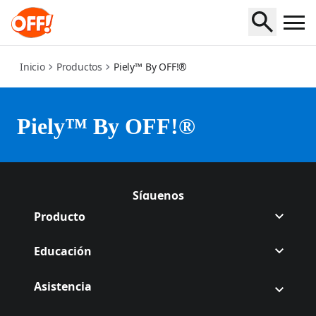
piely-by-off
Inicio
Productos
Piely™ By OFF!®
Piely™ By OFF!®
Síguenos
Síguenos Off en Facebook
(Opens in a new tab)
Síguenos Off en Instagram
(Opens in a new tab)
Producto
Educación
Asistencia