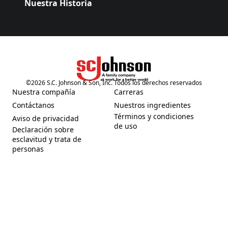
Nuestra Historia
©
2026
S.C. Johnson & Son, Inc. Todos los derechos reservados
(Opens in a new tab)
Nuestra compañía
Carreras
(Opens in a new tab)
(Opens in a new tab)
Contáctanos
Nuestros ingredientes
(Opens in a new tab)
(Opens in a new tab)
Términos y condiciones
Aviso de privacidad
(Opens in a new tab)
(Opens in a new tab)
de uso
Declaración sobre
esclavitud y trata de
(Opens in a new tab)
personas