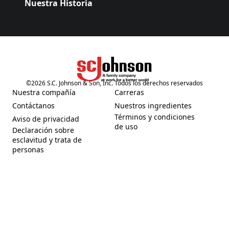
Nuestra Historia
©
2026
S.C. Johnson & Son, Inc. Todos los derechos reservados
(Opens in a new tab)
Nuestra compañía
Carreras
(Opens in a new tab)
(Opens in a new tab)
Contáctanos
Nuestros ingredientes
(Opens in a new tab)
(Opens in a new tab)
Términos y condiciones
Aviso de privacidad
(Opens in a new tab)
(Opens in a new tab)
de uso
Declaración sobre
esclavitud y trata de
(Opens in a new tab)
personas