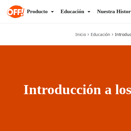
insects-101
Producto
Educación
Nuestra Histor
Inicio
Educación
Introduc
Introducción a los