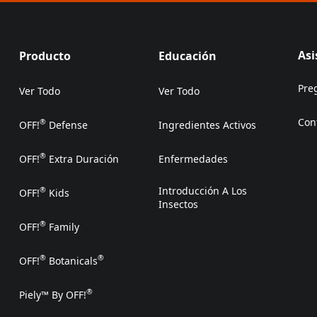
Asi
Producto
Educación
Pre
Ver Todo
Ver Todo
Con
®
OFF!
Defense
Ingredientes Activos
(Op
®
OFF!
Extra Duración
Enfermedades
Introducción A Los
®
OFF!
Kids
Insectos
®
OFF!
Family
®
®
OFF!
Botanicals
®
Piely™ By OFF!