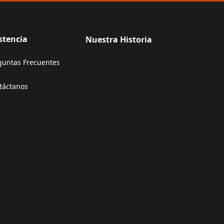
stencia
Nuestra Historia
guntas Frecuentes
táctanos
ens in a new tab)