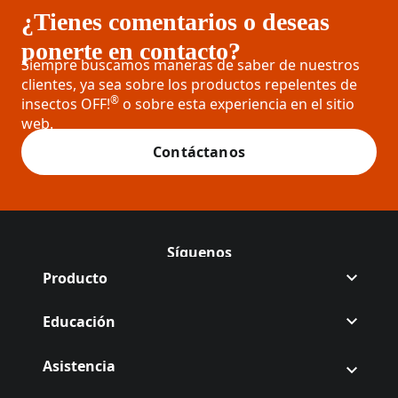
¿Tienes comentarios o deseas
ponerte en contacto?
Siempre buscamos maneras de saber de nuestros
clientes, ya sea sobre los productos repelentes de
®
insectos OFF!
o sobre esta experiencia en el sitio
web.
Contáctanos
Síguenos
Síguenos Off en Facebook
(Opens in a new tab)
Síguenos Off en Instagram
(Opens in a new tab)
Producto
Educación
Asistencia