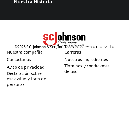
Nuestra Historia
©
2026
S.C. Johnson & Son, Inc. Todos los derechos reservados
(Opens in a new tab)
Nuestra compañía
Carreras
(Opens in a new tab)
(Opens in a new tab)
Contáctanos
Nuestros ingredientes
(Opens in a new tab)
(Opens in a new tab)
Términos y condiciones
Aviso de privacidad
(Opens in a new tab)
(Opens in a new tab)
de uso
Declaración sobre
esclavitud y trata de
(Opens in a new tab)
personas