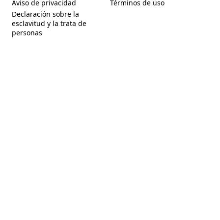
Aviso de privacidad
Términos de uso
(Opens in a new tab)
(Opens in a new tab)
Declaración sobre la
esclavitud y la trata de
(Opens in a new tab)
personas