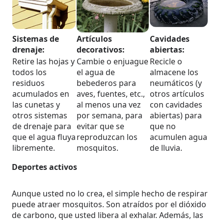
Sistemas de
Artículos
Cavidades
drenaje:
decorativos:
abiertas:
Retire las hojas y
Cambie o enjuague
Recicle o
todos los
el agua de
almacene los
residuos
bebederos para
neumáticos (y
acumulados en
aves, fuentes, etc.,
otros artículos
las cunetas y
al menos una vez
con cavidades
otros sistemas
por semana, para
abiertas) para
de drenaje para
evitar que se
que no
que el agua fluya
reproduzcan los
acumulen agua
libremente.
mosquitos.
de lluvia.
Deportes activos
Aunque usted no lo crea, el simple hecho de respirar
puede atraer mosquitos. Son atraídos por el dióxido
de carbono, que usted libera al exhalar. Además, las