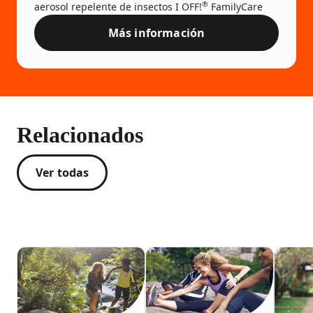
®
aerosol repelente de insectos I OFF!
FamilyCare
(liso y seco) utiliza una avanzada fórmula de polvo
Más información
seco que seca al contacto, lo que le da a tu piel una
Aerosol Repelente de Insectos
sensación suave y seca, no aceitosa ni grasosa.
Núm. reg. EPA 4822-543
Relacionados
Ver todas