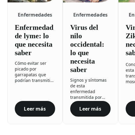
Enfermedades
Enfermedades
En
Enfermedad
Virus del
Vir
de lyme: lo
nilo
Zik
que necesita
occidental:
nec
saber
lo que
sa
necesita
Cómo evitar ser
Cono
saber
picado por
esta
garrapatas que
tran
Signos y síntomas
podrían transmitir
mosq
de esta
la enfermedad de
enfermedad
Lyme.
transmitida por
mosquitos.
Leer más
Leer más
Enfermedad de lyme: lo que necesita saber
Virus del nilo occid