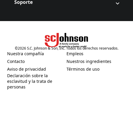
Soporte
©
2026
S.C. Johnson & Son, Inc. Todos los derechos reservados.
(Opens in a new tab)
Nuestra compañía
Empleos
(Opens in a new tab)
(Opens in a new tab)
Contacto
Nuestros ingredientes
(Opens in a new tab)
(Opens in a new tab)
Aviso de privacidad
Términos de uso
(Opens in a new tab)
(Opens in a new tab)
Declaración sobre la
esclavitud y la trata de
(Opens in a new tab)
personas