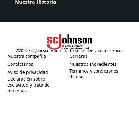
Nuestra Historia
©
2026
S.C. Johnson & Son, Inc. Todos los derechos reservados
(Opens in a new tab)
Nuestra compañía
Carreras
(Opens in a new tab)
(Opens in a new tab)
Contáctanos
Nuestros Ingredientes
(Opens in a new tab)
(Opens in a new tab)
Términos y condiciones
Aviso de privacidad
(Opens in a new tab)
(Opens in a new tab)
de uso
Declaración sobre
esclavitud y trata de
(Opens in a new tab)
personas