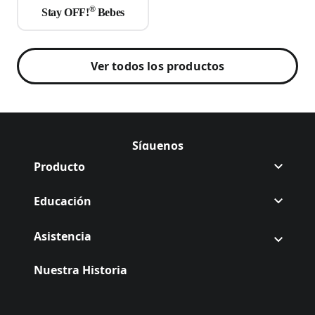
®
Stay OFF!
Bebes
Ver todos los productos
Síguenos
Síguenos Off en
(Opens in a new tab)
Síguenos Off en
(Opens in a new tab)
Producto
Educación
Asistencia
Nuestra Historia