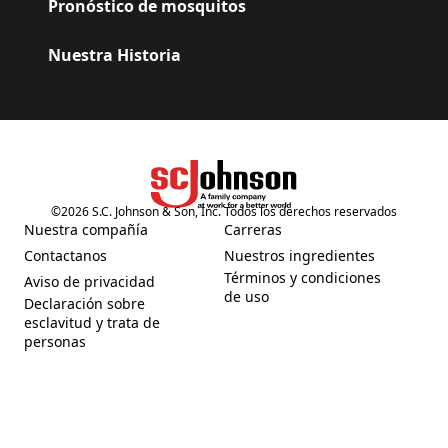
Pronóstico de mosquitos
Nuestra Historia
©
2026
S.C. Johnson & Son, Inc. Todos los derechos reservados
(Opens in a new tab)
Nuestra compañía
Carreras
(Opens in a new tab)
(Opens in a new tab)
Contactanos
Nuestros ingredientes
(Opens in a new tab)
(Opens in a new tab)
Términos y condiciones
Aviso de privacidad
(Opens in a new tab)
(Opens in a new tab)
de uso
Declaración sobre
esclavitud y trata de
(Opens in a new tab)
personas