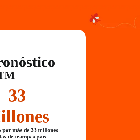
ronóstico
TM
33
illones
o por más de 33 millones
tos de trampas para