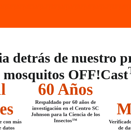
ia detrás de nuestro p
 mosquitos OFF!Cast
l
60 Años​
Respaldado por 60 años de
es
M
investigación en el Centro SC
Johnson para la Ciencia de los
Insectos™​
e con más
Verificad
e datos
de da