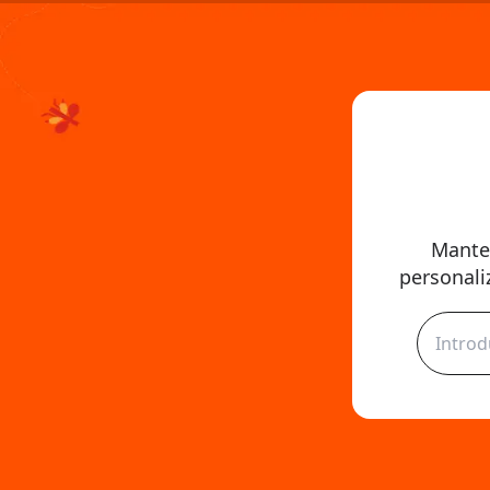
Manten
personali