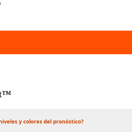
s
st™
niveles y colores del pronóstico?