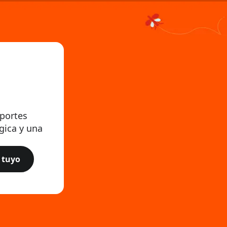
eportes
gica y una
 tuyo