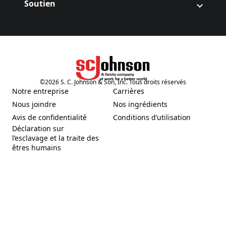
Soutien
©
2026
S. C. Johnson & Son, Inc. Tous droits réservés
(Opens in a new tab)
Notre entreprise
Carrières
(Opens in a new tab)
(Opens in a new tab)
Nous joindre
Nos ingrédients
(Opens in a new tab)
(Opens in a new tab)
Avis de confidentialité
Conditions d’utilisation
(Opens in a new tab)
(Opens in a new tab)
Déclaration sur
l’esclavage et la traite des
(Opens in a new tab)
êtres humains