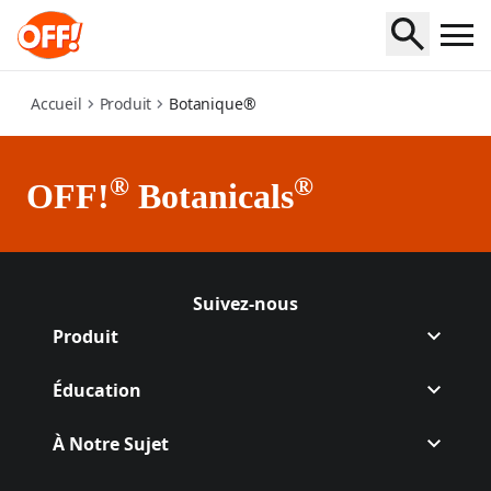
botanicals
Accueil
Produit
Botanique®
®
®
OFF!
Botanicals
Suivez-nous
Suivre Off sur Facebook
(Opens in a new tab)
Suivre Off sur Instagram
(Opens in a new tab)
Produit
Éducation
À Notre Sujet