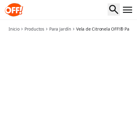
citronella-candle
Inicio
Productos
Para Jardín
Vela de Citronela OFF!® Para J